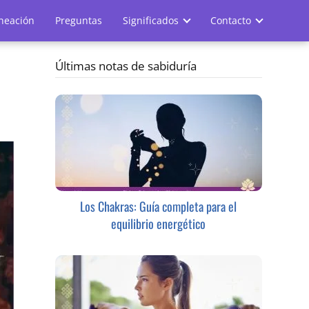
ineación
Preguntas
Significados
Contacto
Últimas notas de sabiduría
Los Chakras: Guía completa para el
equilibrio energético