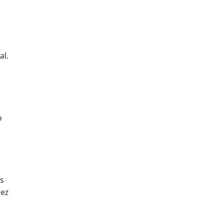
al.
o
Es
dez