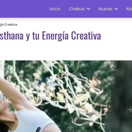
Inicio
Chakras
Asanas
Al
ía Creativa
sthana y tu Energía Creativa