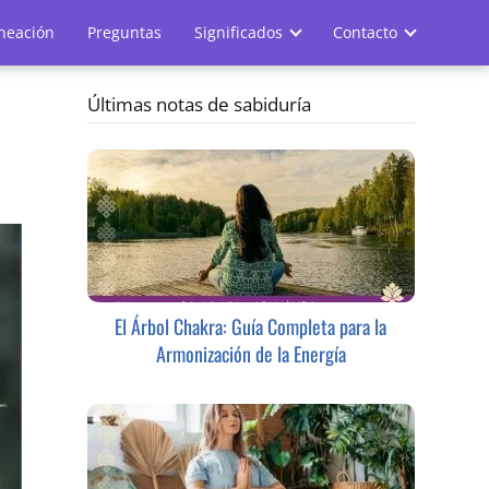
ineación
Preguntas
Significados
Contacto
Últimas notas de sabiduría
El Árbol Chakra: Guía Completa para la
Armonización de la Energía