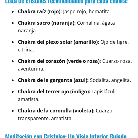
Lista de cristales recomendados para cada chakra:
Chakra raíz (rojo):
Jaspe rojo, hematita.
Chakra sacro (naranja):
Cornalina, ágata
naranja.
Chakra del plexo solar (amarillo):
Ojo de tigre,
citrina.
Chakra del corazón (verde o rosa):
Cuarzo rosa,
aventurina.
Chakra de la garganta (azul):
Sodalita, angelita.
Chakra del tercer ojo (índigo):
Lapislázuli,
amatista.
Chakra de la coronilla (violeta):
Cuarzo
transparente, amatista.
Meditación con Cristales: Un Viaje Interior Guiado