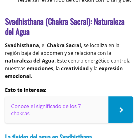
refuerzan el sentido de conexión con lo tangible.
Svadhisthana (Chakra Sacral): Naturaleza
del Agua
Svadhisthana
, el
Chakra Sacral
, se localiza en la
región baja del abdomen y se relaciona con la
naturaleza del Agua
. Este centro energético controla
nuestras
emociones
, la
creatividad
y la
expresión
emocional
.
Esto te interesa:
Conoce el significado de los 7
chakras
La fluidez del agua en Svadhisthana