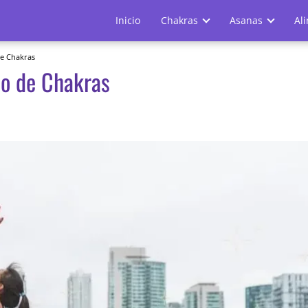
Inicio
Chakras
Asanas
Al
de Chakras
io de Chakras