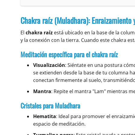
Chakra raíz (Muladhara): Enraizamiento y
El
chakra raíz
está ubicado en la base de la colum
y la conexión con la tierra. Cuando este chakra está
Meditación específica para el chakra raíz
Visualización
: Siéntate en una postura cómod
se extienden desde la base de tu columna hast
conectan firmemente al suelo, transmitiéndot
Mantra
: Repite el mantra "Lam" mientras med
Cristales para Muladhara
Hematita
: Ideal para promover el enraizami
espacio de meditación.
Turmalina negra
: Este cristal ayuda a prote