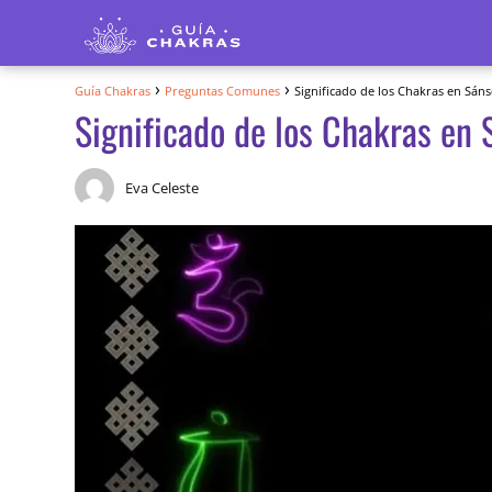
Guía Chakras
Preguntas Comunes
Significado de los Chakras en Sáns
Significado de los Chakras en 
Eva Celeste