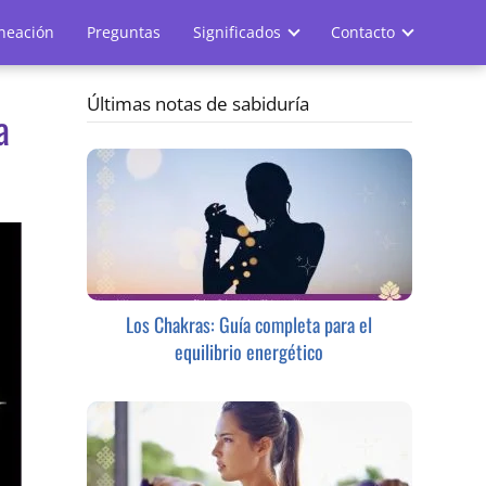
ineación
Preguntas
Significados
Contacto
Últimas notas de sabiduría
a
Los Chakras: Guía completa para el
equilibrio energético