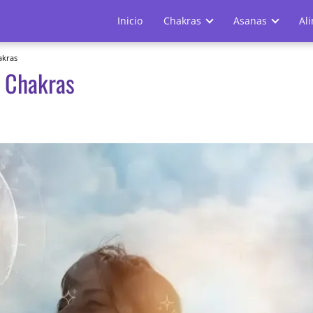
Inicio
Chakras
Asanas
Al
akras
s Chakras