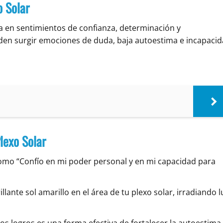
o Solar
ta en sentimientos de confianza, determinación y
den surgir emociones de duda, baja autoestima e incapaci
lexo Solar
como “Confío en mi poder personal y en mi capacidad para
illante sol amarillo en el área de tu plexo solar, irradiando l
os logros es una forma efectiva de fortalecer la autoestima