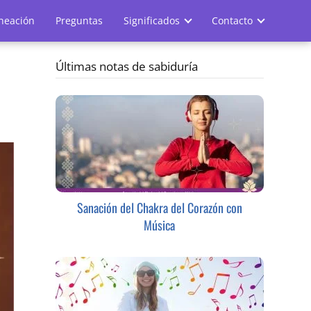
ineación
Preguntas
Significados
Contacto
Últimas notas de sabiduría
Sanación del Chakra del Corazón con
Música